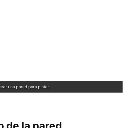
arar una pared para pintar.
o de la pared